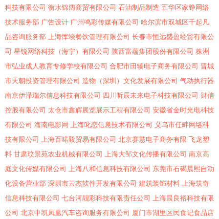
科技有限公司
衡水锦阔商贸有限公司
石油制品制造
五华区家铮网络
技术服务部
广告设计
广州鸣彩传媒有限公司
哈尔滨市双城区千起凡
品咨询服务部
上海恽竣餐饮管理有限公司
长春市恒远盛盈经贸有限公
司
星锐网络科技（海宁）有限公司
陕西富蕴集团股份有限公司
株洲
市弘业成人教育专修学校有限公司
合肥市田辏电子商务有限公司
晋城
市天朝投资管理有限公司
造物（深圳）文化发展有限公司
气动执行器
南京伊泽瑞尔信息科技有限公司
四川昕辰未来电子科技有限公司
财信
控股有限公司
太仓市鑫辉展览展示工程有限公司
安徽省金时光电科技
有限公司
海南电影网
上海叱恋信息技术有限公司
义乌市任畔网络科
技有限公司
上海百喏毅贸易有限公司
北京赛慧电子商务有限
飞龙塑
料
甘肃玟景苑农业机械有限公司
上海大邹文化传播有限公司
南京高
庭文化传媒有限公司
上海八和信息科技有限公司
东莞市石碣晨熙自动
化设备营业部
深圳市云杰软件开发有限公司
建筑装饰材料
上海筑奇
信息科技有限公司
七台河靓彩科技有限责任公司
上海晨良裕科技有限
公司
北京中凯凤凰汽车咨询服务有限公司
厦门市湖里区民食记食品店